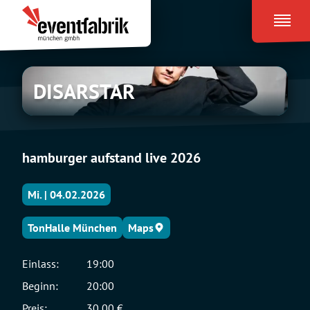
Zum
Eventfabrik
Inhalt
München
springen
DISARSTAR
DISARSTAR
hamburger aufstand live 2026
Mi. | 04.02.2026
TonHalle München
Maps
Einlass:
19:00
Beginn:
20:00
Preis:
30,00 €