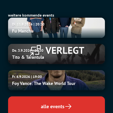
weitere kommende events
Fu
Di. 11.8.2026 | 20:30
Manchu
Fu Manchu
Tito
Do. 3.9.2026 | 20:30
&
Tito & Tarantula
Tarantula
Foy
Fr. 4.9.2026 | 19:00
Vance:
Foy Vance: The Wake World Tour
The
Wake
World
Tour
alle events