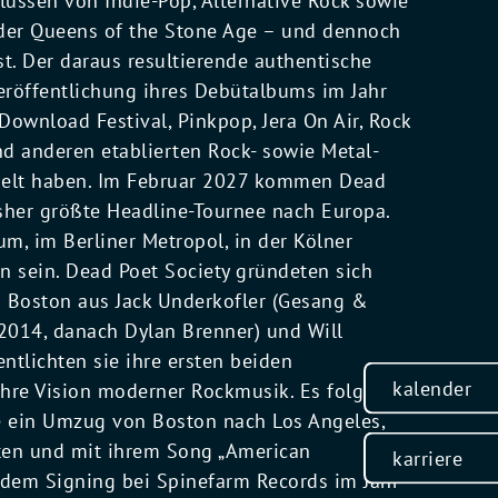
flüssen von Indie-Pop, Alternative Rock sowie
der Queens of the Stone Age – und dennoch
st. Der daraus resultierende authentische
eröffentlichung ihres Debütalbums im Jahr
ownload Festival, Pinkpop, Jera On Air, Rock
nd anderen etablierten Rock- sowie Metal-
spielt haben. Im Februar 2027 kommen Dead
isher größte Headline-Tournee nach Europa.
, im Berliner Metropol, in der Kölner
 sein. Dead Poet Society gründeten sich
 Boston aus Jack Underkofler (Gesang &
bis 2014, danach Dylan Brenner) und Will
ntlichten sie ihre ersten beiden
kalender
ihre Vision moderner Rockmusik. Es folgten
e ein Umzug von Boston nach Los Angeles,
lten und mit ihrem Song „American
karriere
h dem Signing bei Spinefarm Records im Jahr