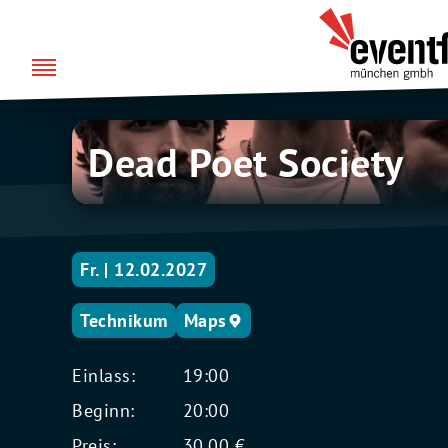
Zum
über uns
Eventfabrik
Inhalt
München
springen
Dead
Dead Poet Society
Poet
Society
Fr. | 12.02.2027
Technikum
Maps
Einlass:
19:00
Beginn:
20:00
Preis:
30,00 €