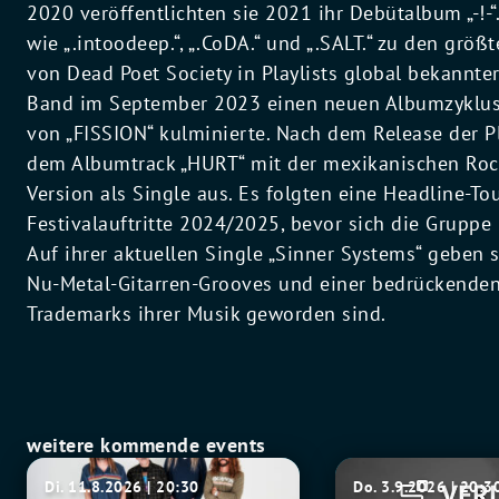
2020 veröffentlichten sie 2021 ihr Debütalbum „-!-
wie „.intoodeep.“, „.CoDA.“ und „.SALT.“ zu den grö
von Dead Poet Society in Playlists global bekannte
Band im September 2023 einen neuen Albumzyklus, 
von „FISSION“ kulminierte. Nach dem Release der Pl
dem Albumtrack „HURT“ mit der mexikanischen Roc
Version als Single aus. Es folgten eine Headline-T
Festivalauftritte 2024/2025, bevor sich die Grupp
Auf ihrer aktuellen Single „Sinner Systems“ geben 
Nu-Metal-Gitarren-Grooves und einer bedrückenden 
Trademarks ihrer Musik geworden sind.
weitere kommende events
Fu
Tito
Di. 11.8.2026 | 20:30
Do. 3.9.2026 | 20:3