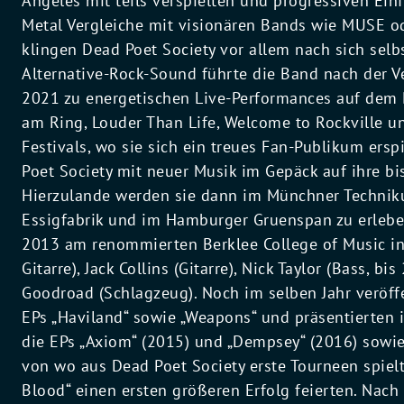
Angeles mit teils verspielten und progressiven Ein
Metal Vergleiche mit visionären Bands wie MUSE o
klingen Dead Poet Society vor allem nach sich selb
Alternative-Rock-Sound führte die Band nach der V
2021 zu energetischen Live-Performances auf dem D
am Ring, Louder Than Life, Welcome to Rockville u
Festivals, wo sie sich ein treues Fan-Publikum er
Poet Society mit neuer Musik im Gepäck auf ihre b
Hierzulande werden sie dann im Münchner Technikum
Essigfabrik und im Hamburger Gruenspan zu erleben
2013 am renommierten Berklee College of Music in
Gitarre), Jack Collins (Gitarre), Nick Taylor (Bass, 
Goodroad (Schlagzeug). Noch im selben Jahr veröffe
EPs „Haviland“ sowie „Weapons“ und präsentierten 
die EPs „Axiom“ (2015) und „Dempsey“ (2016) sowi
von wo aus Dead Poet Society erste Tourneen spie
Blood“ einen ersten größeren Erfolg feierten. Nac