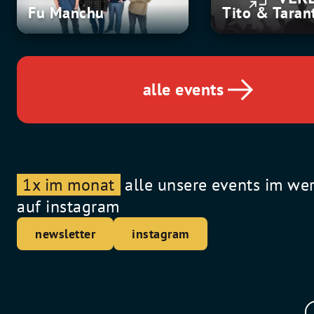
Manchu
&
Fu Manchu
Tito & Taran
Tarantula
alle events
1x im monat
alle unsere events im we
auf instagram
newsletter
instagram