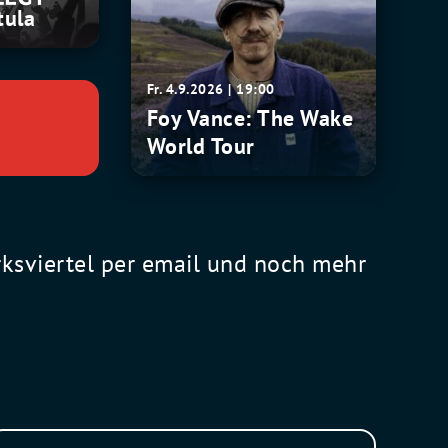
Vance:
tula
The
Wake
World
Fr. 4.9.2026 | 19:00
Tour
Foy Vance: The Wake
World Tour
rksviertel per email und noch mehr