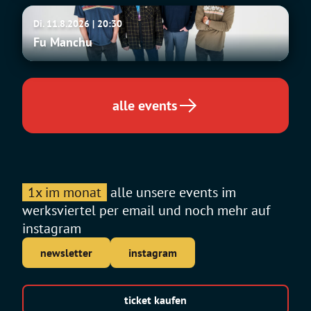
Fu
Di. 11.8.2026 | 20:30
Manchu
Fu Manchu
alle events
1x im monat
alle unsere events im
werksviertel per email und noch mehr auf
instagram
newsletter
instagram
ticket kaufen