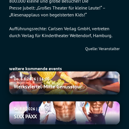
800.000 kleine und große Besucher! Die
Presse jubelt: „Großes Theater für kleine Leute!“ –
„Riesenapplaus von begeisterten Kids!“
Aufführungsrechte: Carlsen Verlag GmbH, vertreten
durch Verlag für Kindertheater Weitendorf, Hamburg.
Quelle: Veranstalter
weitere kommende events
Werksviertel-
Do. 6.8.2026 | 16:00
Mitte
Werksviertel-Mitte Genusstour
Genusstour
SIXX
Sa. 8.8.2026 | 21:00
PAXX
SIXX PAXX