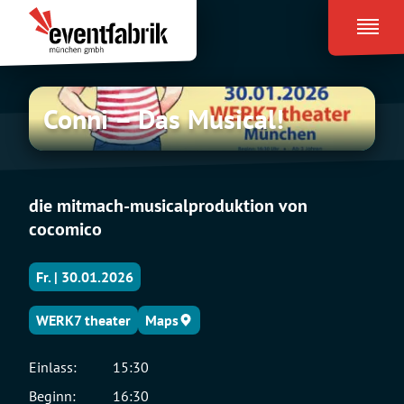
Zum
Eventfabrik
Inhalt
München
springen
Conni
Conni – Das Musical!
–
Das
Musical!
die mitmach-musicalproduktion von
cocomico
Fr. | 30.01.2026
WERK7 theater
Maps
Einlass:
15:30
Beginn:
16:30