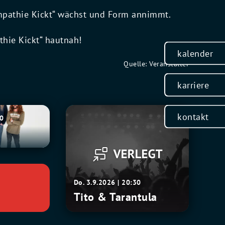
„Empathie Kickt“ wächst und Form annimmt.
thie Kickt“ hautnah!
kalender
Quelle: Veranstalter
karriere
Tito
kontakt
30
&
Tarantula
Do. 3.9.2026 | 20:30
Tito & Tarantula