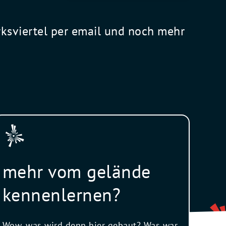
rksviertel per email und noch mehr
mehr vom gelände
kennenlernen?
Wow, was wird denn hier gebaut? Was war