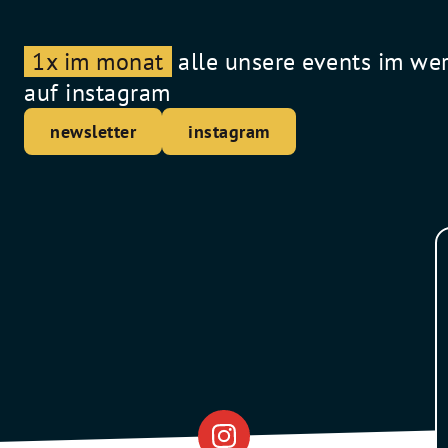
1x im monat
alle unsere events im we
auf instagram
newsletter
instagram