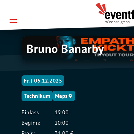
Zum
über uns
Eventfabrik
Inhalt
München
springen
Bruno
Bruno Banarby
Banarby
Fr. | 05.12.2025
Technikum
Maps
Einlass:
19:00
Beginn:
20:00
Preis:
31,00 €