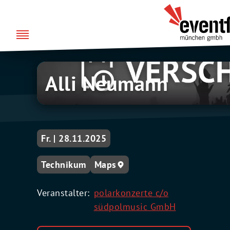
Zum
über uns
Eventfabrik
Inhalt
München
springen
Alli Neumann
Fr. | 28.11.2025
Technikum
Maps
Veranstalter:
polarkonzerte c/o
südpolmusic GmbH