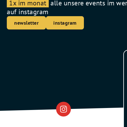
1x im monat
alle unsere events im we
auf instagram
newsletter
instagram