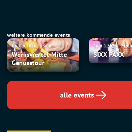
weitere kommende events
Werksviertel-
SIXX
Do. 6.8.2026 | 16:00
Sa. 8.8.2026 | 21:0
Mitte
PAXX
Werksviertel-Mitte
SIXX PAXX
Genusstour
Genusstour
alle events