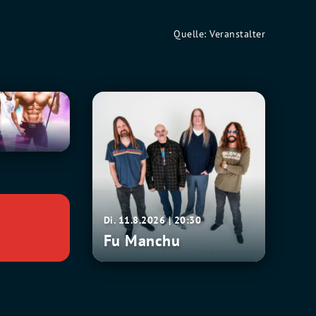
Quelle: Veranstalter
Fu
0
Manchu
Di. 11.8.2026 | 20:30
Fu Manchu