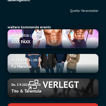
Quelle: Veranstalter
weitere kommende events
SIXX
Sa. 8.8.2026 | 21:00
PAXX
SIXX PAXX
Fu
Di. 11.8.2026 | 20:30
Manchu
Fu Manchu
Tito
Do. 3.9.2026 | 20:30
&
Tito & Tarantula
Tarantula