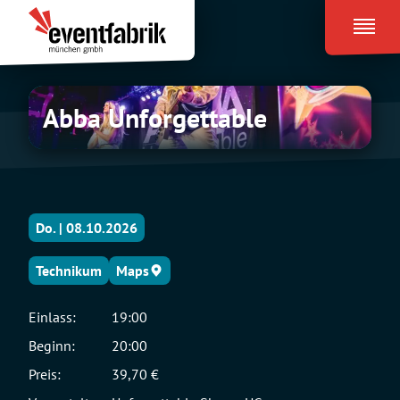
Zum
Eventfabrik
Inhalt
München
springen
Abba
Abba Unforgettable
Unforgettable
Do. | 08.10.2026
Technikum
Maps
Einlass:
19:00
Beginn:
20:00
Preis:
39,70 €