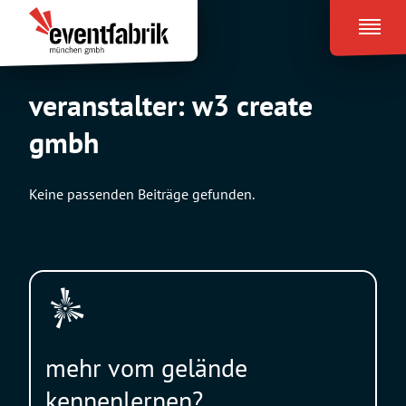
Zum
Eventfabrik
Inhalt
München
springen
veranstalter:
w3 create
gmbh
Keine passenden Beiträge gefunden.
mehr vom gelände
kennenlernen?