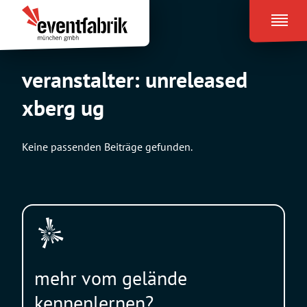
Zum
Eventfabrik
Inhalt
München
springen
veranstalter:
unreleased
xberg ug
Keine passenden Beiträge gefunden.
mehr vom gelände
kennenlernen?