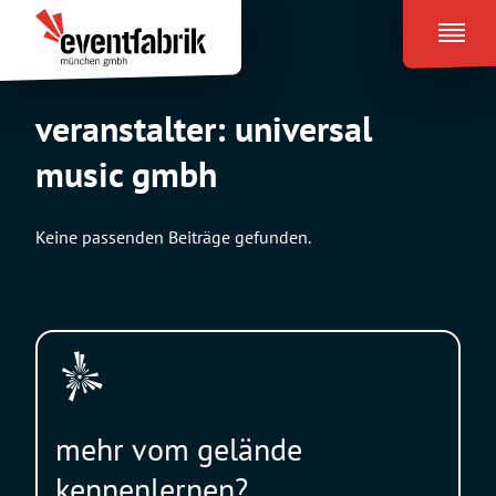
Zum
Eventfabrik
Inhalt
München
springen
veranstalter:
universal
music gmbh
Keine passenden Beiträge gefunden.
mehr vom gelände
kennenlernen?