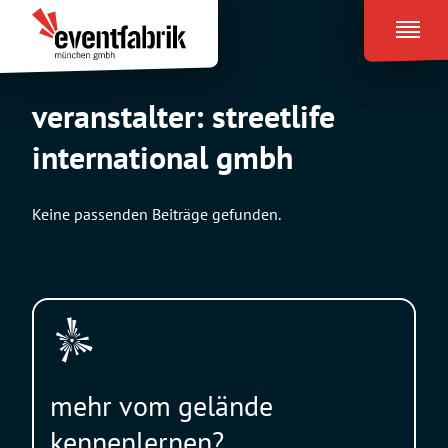
Zum
Eventfabrik
Inhalt
München
springen
veranstalter:
streetlife
international gmbh
Keine passenden Beiträge gefunden.
mehr vom gelände
kennenlernen?