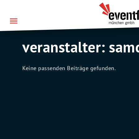
Zum
DE
EN
Eventfabrik
Inhalt
München
springen
veranstalter:
samd
Keine passenden Beiträge gefunden.