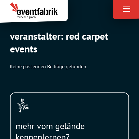
Zum
Eventfabrik
Inhalt
München
springen
veranstalter:
red carpet
events
Keine passenden Beiträge gefunden.
mehr vom gelände
kennenlernen?