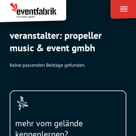
Zum
Eventfabrik
Inhalt
München
springen
veranstalter:
propeller
music & event gmbh
Keine passenden Beiträge gefunden.
mehr vom gelände
kennenlernen?