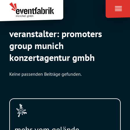
Zum
Eventfabrik
Inhalt
München
springen
veranstalter:
promoters
group munich
konzertagentur gmbh
Keine passenden Beiträge gefunden.
mehr vom gelände