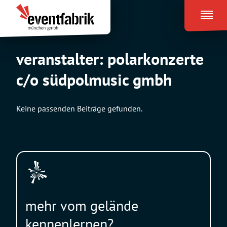
Zum
Eventfabrik
Inhalt
München
springen
veranstalter:
polarkonzerte
c/o südpolmusic gmbh
Keine passenden Beiträge gefunden.
mehr vom gelände
kennenlernen?