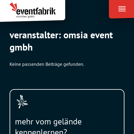
Zum
Eventfabrik
Inhalt
München
springen
veranstalter:
omsia event
gmbh
Keine passenden Beiträge gefunden.
mehr vom gelände
kennenlernen?