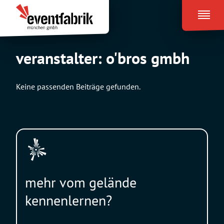
Zum
Eventfabrik
Inhalt
München
springen
veranstalter:
o'bros gmbh
Keine passenden Beiträge gefunden.
mehr vom gelände
kennenlernen?