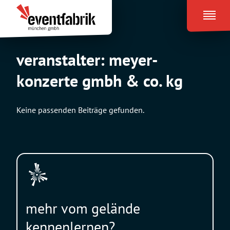
Zum
Eventfabrik
Inhalt
München
springen
veranstalter:
meyer-
konzerte gmbh & co. kg
Keine passenden Beiträge gefunden.
mehr vom gelände
kennenlernen?