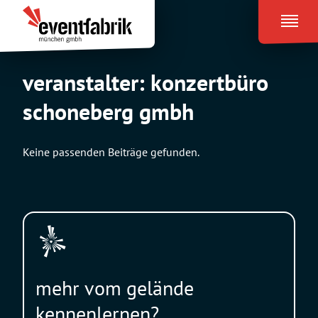
Zum
Eventfabrik
Inhalt
München
springen
veranstalter:
konzertbüro
schoneberg gmbh
Keine passenden Beiträge gefunden.
mehr vom gelände
kennenlernen?