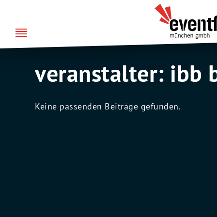
Zum
DE
EN
Eventfabrik
Inhalt
München
springen
veranstalter:
ibb 
Keine passenden Beiträge gefunden.