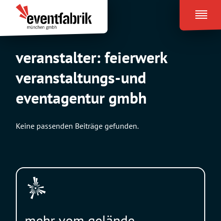
Zum
Eventfabrik
Inhalt
München
springen
veranstalter:
feierwerk
veranstaltungs-und
eventagentur gmbh
Keine passenden Beiträge gefunden.
mehr vom gelände