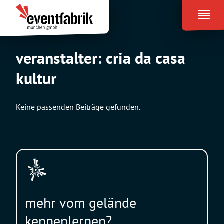
Zum
Eventfabrik
Inhalt
München
springen
veranstalter:
cria da casa
kultur
Keine passenden Beiträge gefunden.
mehr vom gelände
kennenlernen?