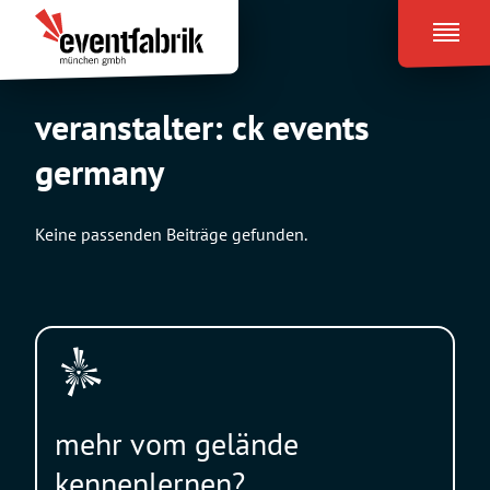
Zum
Eventfabrik
Inhalt
München
springen
veranstalter:
ck events
germany
Keine passenden Beiträge gefunden.
mehr vom gelände
kennenlernen?