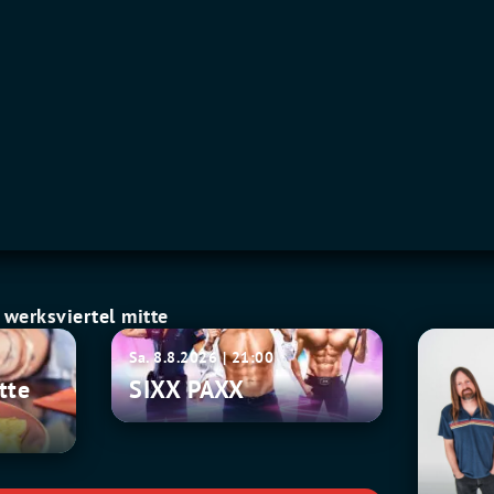
werksviertel mitte
SIXX
Fu
Sa. 8.8.2026 | 21:00
PAXX
Manchu
tte
SIXX PAXX