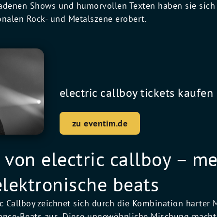
adenen Shows und humorvollen Texten haben sie sich 
ionalen Rock- und Metalszene erobert.
electric callboy tickets kaufen
zu eventim.de
 von electric callboy – me
 elektronische beats
ic Callboy zeichnet sich durch die Kombination harter
Dance-Beats aus. Diese ungewöhnliche Mischung macht