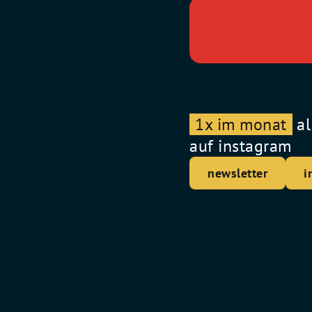
1x im monat
al
auf instagram
newsletter
i