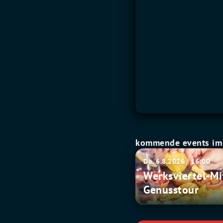
kommende events im 
Werksviertel-
Do. 6.8.2026 | 16:00
Mitte
Werksviertel-Mi
Genusstour
Genusstour