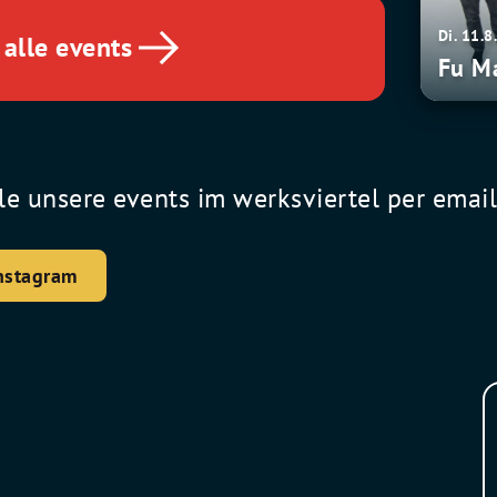
Di. 11.8
alle events
Fu M
le unsere events im werksviertel per emai
nstagram