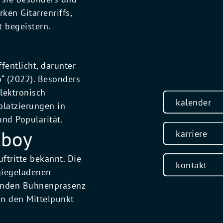
ken Gitarrenriffs,
 begeistern.
fentlicht, darunter
o“ (2022). Besonders
lektronisch
kalender
platzierungen in
nd Popularität.
lboy
karriere
ftritte bekannt. Die
kontakt
giegeladenen
ßenden Bühnenpräsenz
in den Mittelpunkt