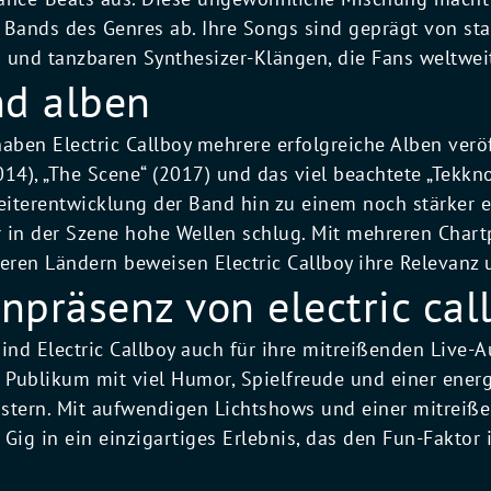
Bands des Genres ab. Ihre Songs sind geprägt von star
 und tanzbaren Synthesizer-Klängen, die Fans weltweit
nd alben
aben Electric Callboy mehrere erfolgreiche Alben veröf
14), „The Scene“ (2017) und das viel beachtete „Tekkn
Weiterentwicklung der Band hin zu einem noch stärker e
 in der Szene hohe Wellen schlug. Mit mehreren Chart
ren Ländern beweisen Electric Callboy ihre Relevanz u
npräsenz von electric cal
d Electric Callboy auch für ihre mitreißenden Live-Au
s Publikum mit viel Humor, Spielfreude und einer ener
istern. Mit aufwendigen Lichtshows und einer mitrei
Gig in ein einzigartiges Erlebnis, das den Fun-Faktor 