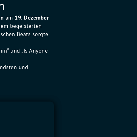
n
en
am
19. Dezember
inem begeisterten
ischen Beats sorgte
hin“ und „Is Anyone
endsten und