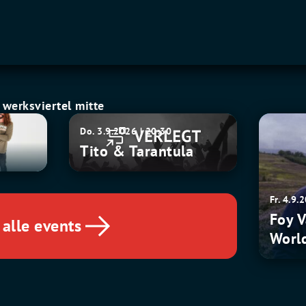
werksviertel mitte
Tito
Foy
Do. 3.9.2026 | 20:30
&
Vance:
Tito & Tarantula
Tarantula
The
Wake
World
Fr. 4.9.
Tour
Foy 
alle events
Worl