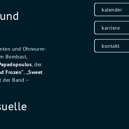
kalender
 und
karriere
kontakt
menten und Ohrwurm-
em Bombast,
Papadopoulos
, der
nd Frozen“
,
„Sweet
it der Band –
suelle