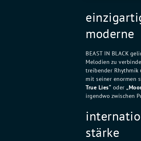
einzigart
moderne
BEAST IN BLACK gelin
Melodien zu verbind
treibender Rhythmik
mit seiner enormen 
True Lies“
oder
„Moon
irgendwo zwischen P
internati
stärke