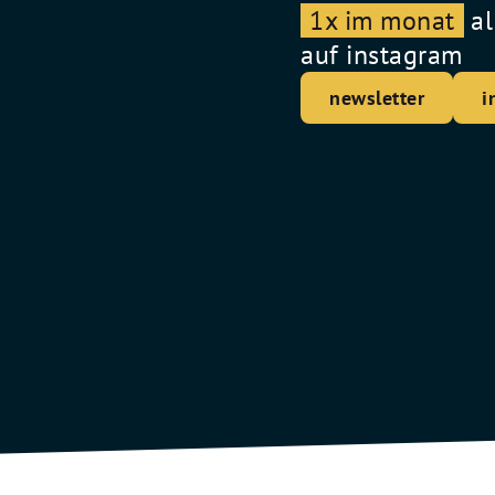
1x im monat
al
auf instagram
newsletter
i