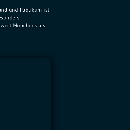
and und Publikum ist
esonders
enwert Münchens als