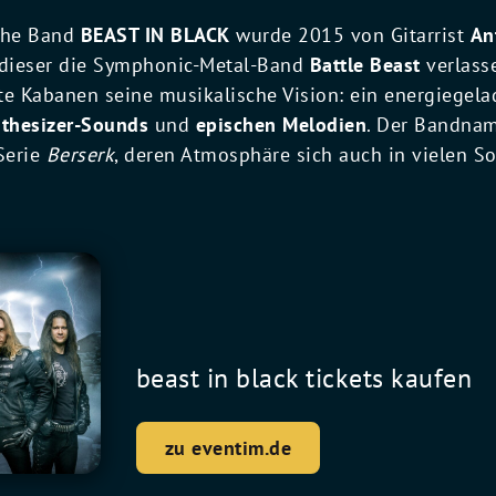
sche Band
BEAST IN BLACK
wurde 2015 von Gitarrist
An
dieser die Symphonic-Metal-Band
Battle Beast
verlass
te Kabanen seine musikalische Vision: ein energiegel
nthesizer-Sounds
und
epischen Melodien
. Der Bandname
Serie
Berserk
, deren Atmosphäre sich auch in vielen S
beast in black tickets kaufen
zu eventim.de