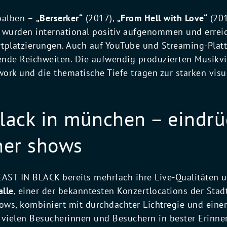
ioalben –
„Berserker“
(2017),
„From Hell with Love“
(20
 wurden international positiv aufgenommen und errei
tplatzierungen. Auch auf YouTube und Streaming-Plat
nde Reichweiten. Die aufwendig produzierten Musikvi
work und die thematische Tiefe tragen zur starken visue
black in münchen – eindr
ner shows
ST IN BLACK bereits mehrfach ihre Live-Qualitäten un
lle
, einer der bekanntesten Konzertlocations der Stadt
ws, kombiniert mit durchdachter Lichtregie und eine
 vielen Besucherinnen und Besuchern in bester Erinne