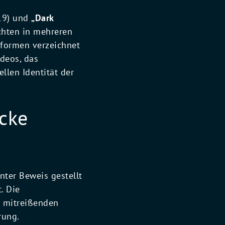
19) und
„Dark
chten in mehreren
tformen verzeichnet
deos, das
llen Identität der
ücke
ter Beweis gestellt
. Die
r mitreißenden
rung.