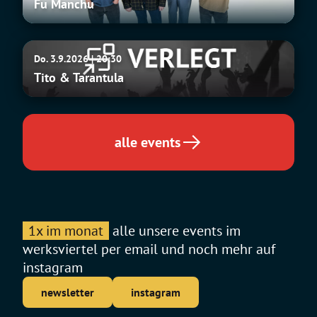
Fu Manchu
Tito
Do. 3.9.2026 | 20:30
&
Tito & Tarantula
Tarantula
alle events
1x im monat
alle unsere events im
werksviertel per email und noch mehr auf
instagram
newsletter
instagram