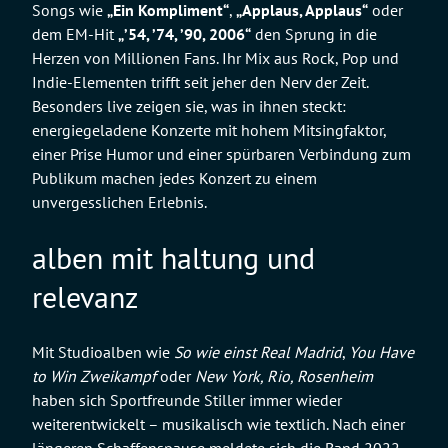
Songs wie
„Ein Kompliment“
,
„Applaus, Applaus“
oder
dem EM-Hit
„’54, ’74, ’90, 2006“
den Sprung in die
Herzen von Millionen Fans. Ihr Mix aus Rock, Pop und
Indie-Elementen trifft seit jeher den Nerv der Zeit.
Besonders live zeigen sie, was in ihnen steckt:
energiegeladene Konzerte mit hohem Mitsingfaktor,
einer Prise Humor und einer spürbaren Verbindung zum
Publikum machen jedes Konzert zu einem
unvergesslichen Erlebnis.
alben mit haltung und
relevanz
Mit Studioalben wie
So wie einst Real Madrid
,
You Have
to Win Zweikampf
oder
New York, Rio, Rosenheim
haben sich Sportfreunde Stiller immer wieder
weiterentwickelt – musikalisch wie textlich. Nach einer
längeren Schaffenspause meldete sich die Band 2022