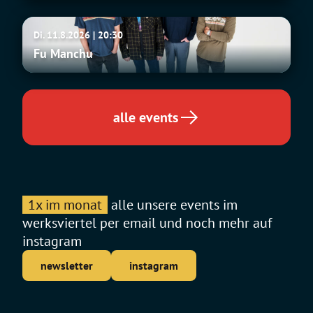
Fu
Di. 11.8.2026 | 20:30
Manchu
Fu Manchu
alle events
1x im monat
alle unsere events im
werksviertel per email und noch mehr auf
instagram
newsletter
instagram