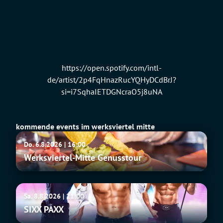
https://open.spotify.com/intl-
de/artist/2p4FqHnazRucYQHyDCdBrJ?
si=i7SqhaIETDGNcraO5j8uNA
kommende events im werksviertel mitte
Werksviertel-
Do. 6.8.2026 | 16:00
Mitte
Werksviertel-Mitte Genusstour
Genusstour
SIXX
Sa. 8.8.2026 | 21:00
PAXX
SIXX PAXX