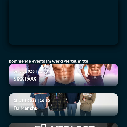
kommende events im werksviertel mitte
SIXX
Sa. 8.8.2026 | 21:00
PAXX
SIXX PAXX
Fu
Di. 11.8.2026 | 20:30
Manchu
Fu Manchu
Tito