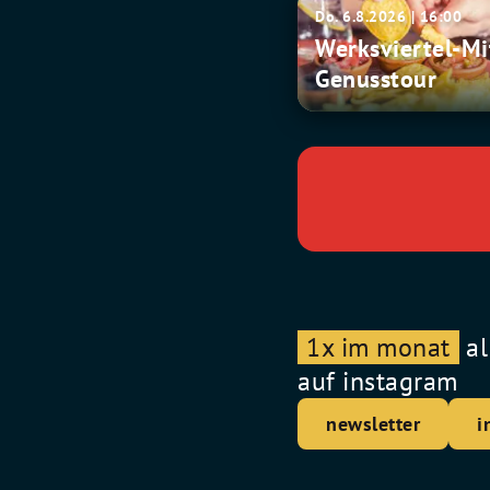
Werksviertel-
Do. 6.8.2026 | 16:00
Mitte
Werksviertel-Mi
Genusstour
Genusstour
1x im monat
al
auf instagram
newsletter
i