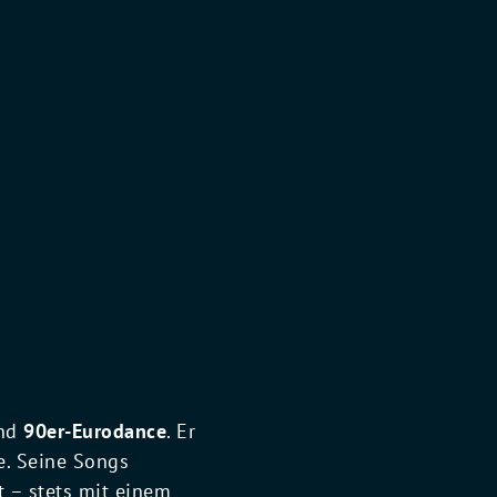
nd
90er-Eurodance
. Er
e. Seine Songs
t – stets mit einem