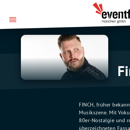
Zum
DE
EN
Eventfabrik
Inhalt
München
springen
F
FINCH, früher bekann
Musikszene. Mit Voku
80er-Nostalgie und r
überzeichneten Fassa