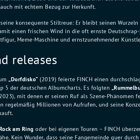
auch mit echtem Bezug zur Herkunft.
 seine konsequente Stiltreue: Er bleibt seinen Wurzeln t
amit einen frischen Wind in die oft ernste Deutschrap-
Kultfigur, Meme-Maschine und ernstzunehmender Künstle
nd releases
bum
„Dorfdisko“
(2019) feierte FINCH einen durchschla
Top 5 der deutschen Albumcharts. Es folgten
„Rummelb
2023), mit denen er seinen Ruf als Szene-Phänomen fe
n regelmäßig Millionen von Aufrufen, und seine Konze
kauft.
Rock am Ring
oder bei eigenen Touren – FINCH überzeu
he. Kein Wunder, dass seine Fangemeinde quer durch 