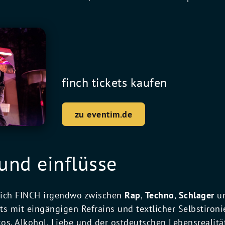
finch tickets kaufen
zu eventim.de
 und einflüsse
sich FINCH irgendwo zwischen
Rap
,
Techno
,
Schlager
u
ts mit eingängigen Refrains und textlicher Selbstironi
os, Alkohol, Liebe und der ostdeutschen Lebensrealitä