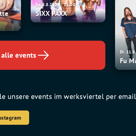
SIXX
Fu
Sa. 8.8.2026 | 21:00
PAXX
Manchu
tte
SIXX PAXX
Di. 11.8
alle events
Fu M
le unsere events im werksviertel per emai
nstagram