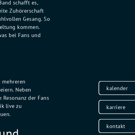
and schafft es,
ite Zuhörerschaft
ühlvollen Gesang. So
 Geltung kommen.
was bei Fans und
t mehreren
kalender
feiern. Neben
ie Resonanz der Fans
k live zu
karriere
auen.
kontakt
 und