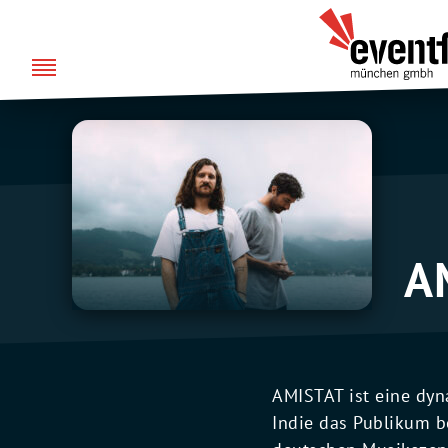
Zum
DE
EN
Eventfabrik
Inhalt
München
springen
A
AMISTAT ist eine dyn
Indie das Publikum be