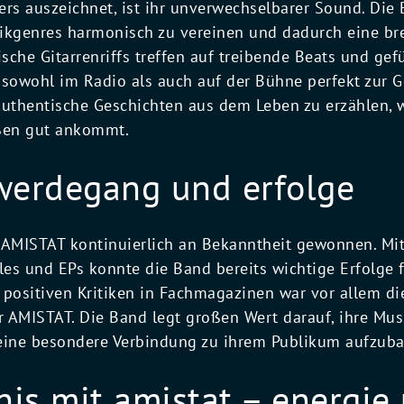
s auszeichnet, ist ihr unverwechselbarer Sound. Die B
ikgenres harmonisch zu vereinen und dadurch eine bre
sche Gitarrenriffs treffen auf treibende Beats und gef
 sowohl im Radio als auch auf der Bühne perfekt zur
authentische Geschichten aus dem Leben zu erzählen, 
aßen gut ankommt.
werdegang und erfolge
 AMISTAT kontinuierlich an Bekanntheit gewonnen. Mi
les und EPs konnte die Band bereits wichtige Erfolge 
 positiven Kritiken in Fachmagazinen war vor allem d
r AMISTAT. Die Band legt großen Wert darauf, ihre Musi
eine besondere Verbindung zu ihrem Publikum aufzub
bnis mit amistat – energie