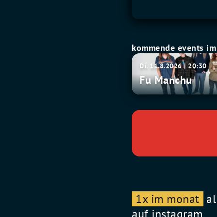
kommende events im 
Fu
Di. 11.8.2026 | 20:30
Manchu
Fu Manchu
1x im monat
al
auf instagram