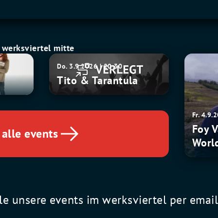
werksviertel mitte
Tito
Foy
Do. 3.9.2026 | 20:30
&
Vance:
Tito & Tarantula
Tarantula
The
Wake
World
Fr. 4.9.
Tour
Foy 
alle events
Worl
le unsere events im werksviertel per emai